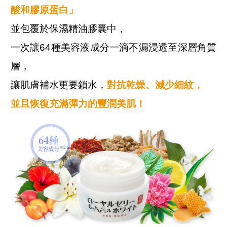
酸和膠原蛋白」
並包覆於保濕精油膠囊中，
一次讓64種美容液成分一滴不漏浸透至深層角質
層，
讓肌膚補水更要鎖水，
對抗乾燥、減少細紋，
並且恢復充滿彈力的豐潤美肌！