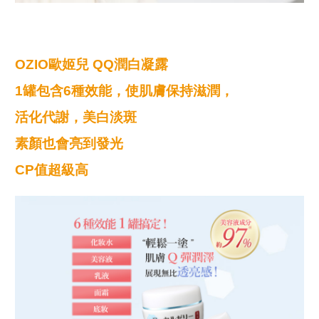
OZIO歐姬兒 QQ潤白凝露
1罐包含6種效能，使肌膚保持滋潤，
活化代謝，美白淡斑
素顏也會亮到發光
CP值超級高