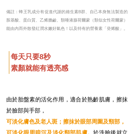
備註：蜂王乳成分有促進代謝的維生素B群、自己本身無法製造的
胺基酸、蛋白質、乙烯膽鹼、類唾液腺荷爾蒙（類似女性荷爾蒙）
能由內而外散發紅潤水嫩好氣色！以及特有的營養素「癸烯酸」。
每天只要8秒
素顏就能有透亮感
由於胎盤素的活化作用，適合於熟齡肌膚，擦抹
於臉部與手部，
可淡化膚色及老人斑；擦抹於眼部周圍及頸部，
可淡化眼周暗沉及淡化頸部肌膚。
於洗臉後就立