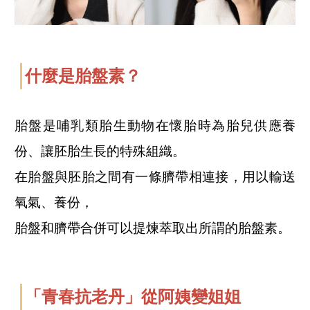
什麼是胎盤素？
胎盤是哺乳類胎生動物在懷胎時為胎兒供應養
份、讓胚胎生長的特殊組織。
在胎盤與胚胎之間有一條臍帶相連接，用以輸送
氧氣、養份，
胎盤和臍帶合併可以提煉萃取出所謂的胎盤素。
「青春抗老丹」從阿姨變姐姐