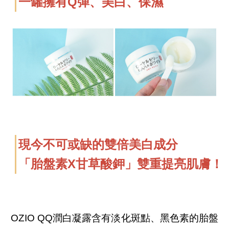
一罐擁有Q彈、美白、保濕
現今不可或缺的雙倍美白成分
「胎盤素X甘草酸鉀」雙重提亮肌膚！
OZIO QQ潤⽩凝露含有淡化斑點、黑色素的胎盤